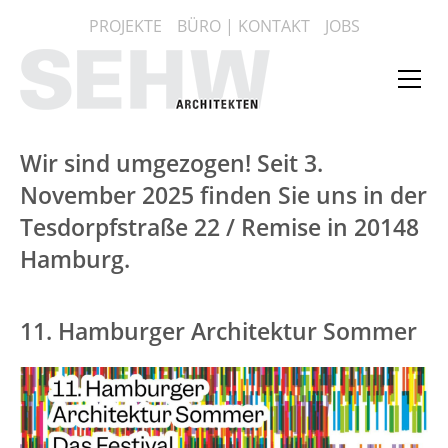
Zum
PROJEKTE
BÜRO | KONTAKT
JOBS
Inhalt
springen
Web
Me
anz
Wir sind umgezogen! Seit 3.
November 2025 finden Sie uns in der
Tesdorpfstraße 22 / Remise in 20148
Hamburg.
11. Hamburger Architektur Sommer