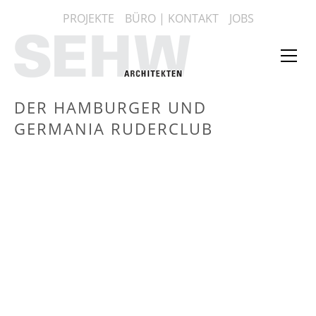
Zum
PROJEKTE
BÜRO | KONTAKT
JOBS
Inhalt
springen
Web
Me
anz
DER HAMBURGER UND
GERMANIA RUDERCLUB