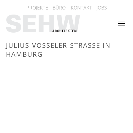
Zum
PROJEKTE
BÜRO | KONTAKT
JOBS
Inhalt
springen
Web
Me
anz
JULIUS-VOSSELER-STRASSE IN
HAMBURG